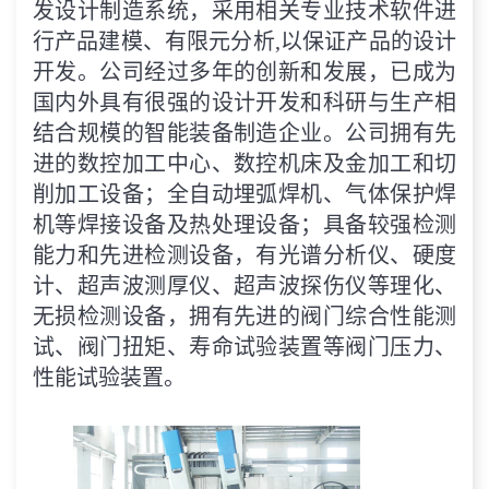
发设计制造系统，采用相关专业技术软件进
行产品建模、有限元分析,以保证产品的设计
开发。公司经过多年的创新和发展，已成为
国内外具有很强的设计开发和科研与生产相
结合规模的智能装备制造企业。
公司拥有先
进的数控加工中心、数控机床及金加工和切
削加工设备；全自动埋弧焊机、气体保护焊
机等焊接设备及热处理设备；具备较强检测
能力和先进检测设备，有光谱分析仪、硬度
计、超声波测厚仪、超声波探伤仪等理化、
无损检测设备，拥有先进的阀门综合性能测
试、阀门扭矩、寿命试验装置等阀门压力、
性能试验装置。