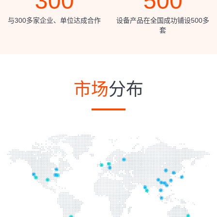
300
500
与300多家企业、单位达成合作
设备产品在全国成功铺设500多
套
市场
分布