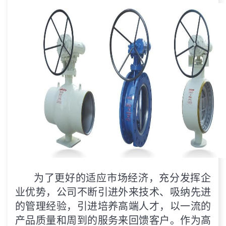
为了更好的适应市场经济，充分发挥企
业优势，公司不断引进外来技术、吸纳先进
的管理经验，引进培养高端人才，以一流的
产品质量和周到的服务来回馈客户。作为高