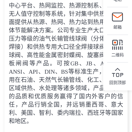
中心平台、热网监控、热源控制系、换热站
无人值守控制等系统，针对集中供热领域全
面提供从热源、热网、热力站到热用户的整
邮箱
体节能解决方案。
公司专业生产大口径和高
压力等级的油气长输管线球阀（分体式和全
焊接）和供热专用大口径全焊接球阀、轨道
球阀、高性能金属密封蝶阀、旋塞阀以及平
二维码
板闸阀等产品。可按GB、JB、ASME、
ANSI、API、DIN、BS等标准生产，广泛应
用在石油、天然气长输管线、化工、电厂、
回到顶部
区域供热、水处理等诸多领域，产品以卓越
的品质和优质服务赢得了国内外客户的信
任，产品行销全国，并远销墨西哥、意大
利、美国、智利、委内瑞拉、西班牙等国家
和地区。