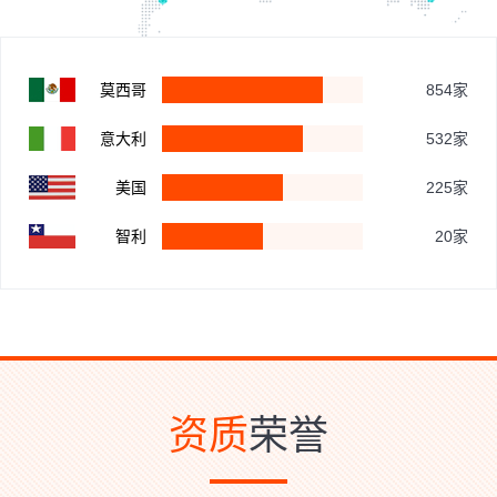
莫西哥
854家
意大利
532家
美国
225家
智利
20家
资质
荣誉